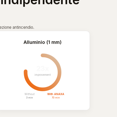
tezione antincendio.
Alluminio (1 mm)
23x
improvement
Without
With ANAXA
3 min
70 min