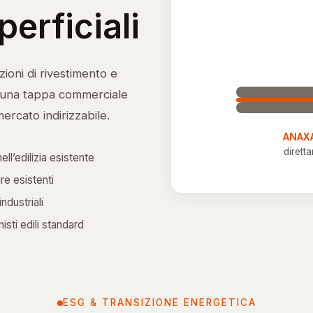
perficiali
ioni di rivestimento e
a una tappa commerciale
ercato indirizzabile.
ANAX
dirett
ll’edilizia esistente
ure esistenti
ndustriali
isti edili standard
ESG & TRANSIZIONE ENERGETICA