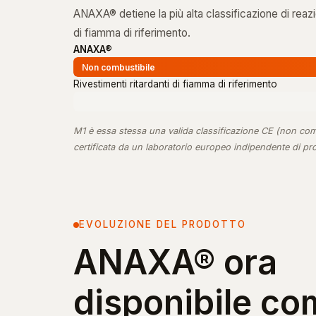
ANAXA® detiene la più alta classificazione di reazi
di fiamma di riferimento.
ANAXA®
Non combustibile
Rivestimenti ritardanti di fiamma di riferimento
M1 è essa stessa una valida classificazione CE (non com
certificata da un laboratorio europeo indipendente di pr
EVOLUZIONE DEL PRODOTTO
ANAXA® ora
disponibile co