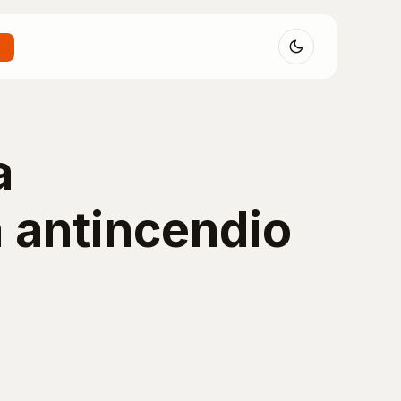
a
a antincendio