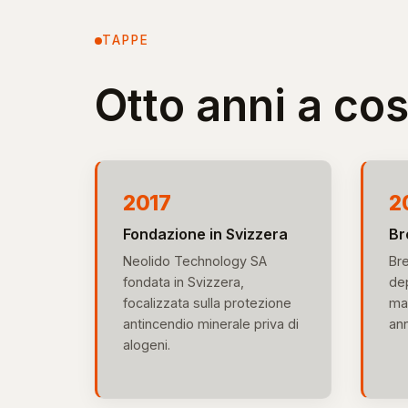
TAPPE
Otto anni a co
2017
2
Fondazione in Svizzera
Br
Neolido Technology SA
Br
fondata in Svizzera,
dep
focalizzata sulla protezione
mag
antincendio minerale priva di
ann
alogeni.