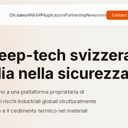
Chi siamo
ANAXA®
Applicazioni
Partnership
Newsroom
Contact
eep-tech svizzer
ia nella sicurezz
o a una piattaforma proprietaria di
 rischi industriali globali strutturalmente
 e il cedimento termico nei materiali