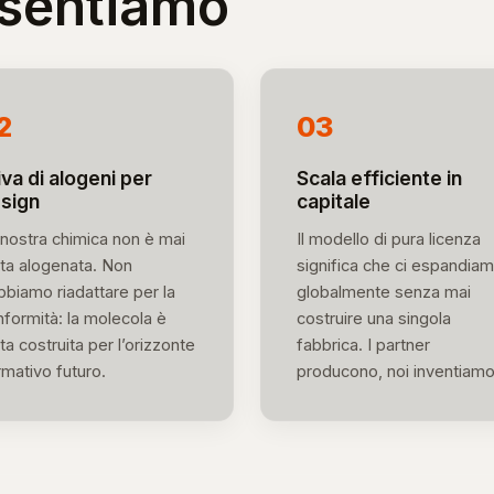
esentiamo
2
03
iva di alogeni per
Scala efficiente in
sign
capitale
nostra chimica non è mai
Il modello di pura licenza
ata alogenata. Non
significa che ci espandia
biamo riadattare per la
globalmente senza mai
formità: la molecola è
costruire una singola
ta costruita per l’orizzonte
fabbrica. I partner
mativo futuro.
producono, noi inventiamo