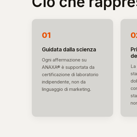
Ciò che rappr
01
0
Guidata dalla scienza
Pr
de
Ogni affermazione su
La 
ANAXA® è supportata da
st
certificazione di laboratorio
dob
indipendente, non da
con
linguaggio di marketing.
sta
nor