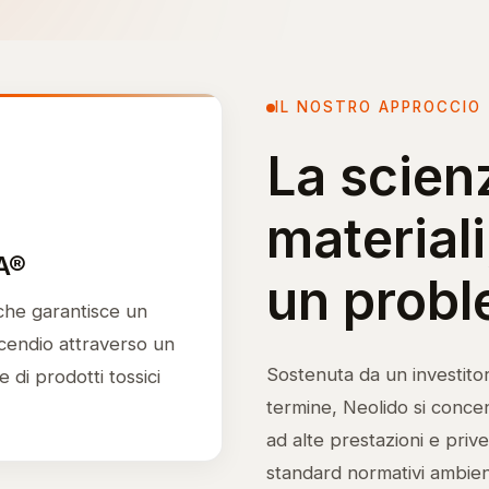
IL NOSTRO APPROCCIO
La scien
materiali
A®
un probl
che garantisce un
ncendio attraverso un
Sostenuta da un investitor
di prodotti tossici
termine, Neolido si conce
ad alte prestazioni e priv
standard normativi ambient