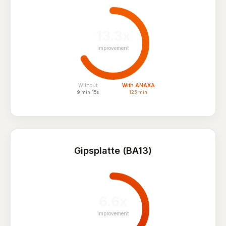
13.3x
improvement
Without
With ANAXA
9 min 15s
125 min
Gipsplatte (BA13)
6.6x
improvement