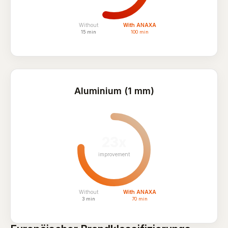
Without
With ANAXA
15 min
100 min
Aluminium (1 mm)
23x
improvement
Without
With ANAXA
3 min
70 min