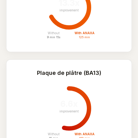
13.3x
improvement
Without
With ANAXA
9 min 15s
125 min
Plaque de plâtre (BA13)
6.6x
improvement
Without
With ANAXA