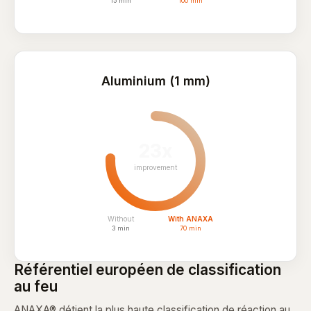
15 min
100 min
Aluminium (1 mm)
23x
improvement
Without
With ANAXA
3 min
70 min
Référentiel européen de classification
au feu
ANAXA® détient la plus haute classification de réaction au