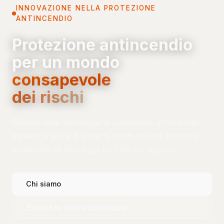
INNOVAZIONE NELLA PROTEZIONE
ANTINCENDIO
Protezione antincendio
per un mondo
consapevole
dei rischi
Pionieri delle tecnologie di protezione antincendio
minerali e prive di alogeni, conformi agli standard
ambientali, di sicurezza ed ESG più rigorosi.
Chi siamo
Esplora la nostra tecnologia